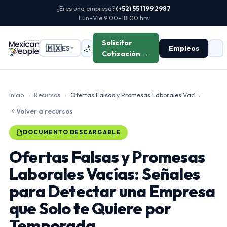
¿Eres una empresa?
(+52) 55 1199 2987
Lun–Vie 9:00–18:00 hrs
Solicitar
🇲🇽
🌙
Empleos
ES
▼
Cotización →
Inicio
›
Recursos
›
Ofertas Falsas y Promesas Laborales Vací...
Volver a recursos
DOCUMENTO DESCARGABLE
Ofertas Falsas y Promesas
Laborales Vacías: Señales
para Detectar una Empresa
que Solo te Quiere por
Temporada